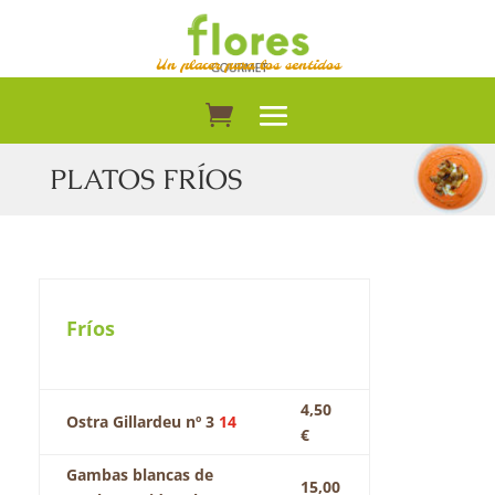
Un placer para los sentidos
PLATOS FRÍOS
Fríos
4,50
Ostra Gillardeu nº 3
14
€
Gambas blancas de
15,00