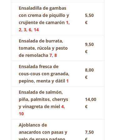
Ensaladilla de gambas
con crema de piquillo y
5,50
crujiente de camarón
1,
€
2, 3, 6, 14
Ensalada de burrata,
9,50
tomate, rúcola y pesto
€
de remolacha
7, 8
Ensalada fresca de
8,00
cous-cous con granada,
€
pepino, menta y dátil
1
Ensalada de salmón,
piña, palmitos, cherrys
14,00
y vinagreta de miel
4,
€
10
Ajoblanco de
anacardos con pasas y
7,50
velo de grana padano
€