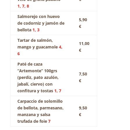
1, 7, 8
Salmorejo con huevo
5,90
de codorniz y jamón de
€
bellota
1, 3
Tartar de salmón,
11,00
mango y guacamole
4,
€
6
Paté de caza
“Artemonte” 100grs
7,50
(perdiz, pato azulón,
€
jabalí, ciervo) con
confitura y tostas
1, 7
Carpaccio de solomillo
de bellota, parmesano,
9,50
manzana y salsa
€
trufada de foie
7