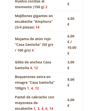
Huelva cocidas al
€
momento (150 g)
2
Mejillones gigantes en
4,50
escabeche “Amphora”
€
(3/4 piezas)
14
6,00
Mojama de atún rojo
€ /
“Casa Santoña” (50 grs
10,00
/ 100 grs)
4
€
Gilda de anchoa Casa
3,00
Santoña
4, 12
€
Boquerones extra en
8,00
vinagre “Casa Santoña”
€
100grs
1, 4, 12
Pastel de cabracho con
6,00
mayonesa de
€
escabeche
1, 3, 4, 6, 14