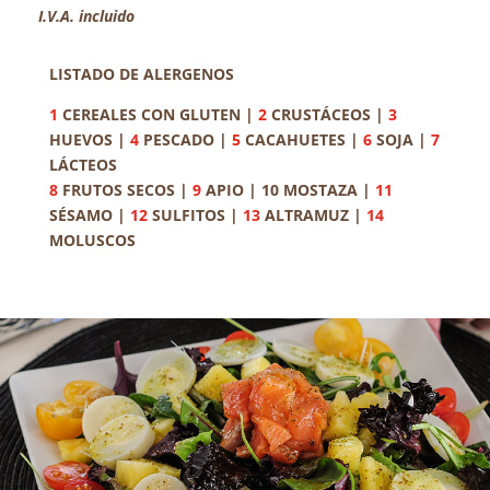
I.V.A. incluido
LISTADO DE ALERGENOS
1
CEREALES CON GLUTEN |
2
CRUSTÁCEOS |
3
HUEVOS |
4
PESCADO |
5
CACAHUETES |
6
SOJA |
7
LÁCTEOS
8
FRUTOS SECOS |
9
APIO | 10 MOSTAZA |
11
SÉSAMO |
12
SULFITOS |
13
ALTRAMUZ |
14
MOLUSCOS