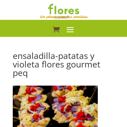
Un placer para los sentidos
ensaladilla-patatas y
violeta flores gourmet
peq