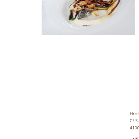
Flor
C/ S
4100