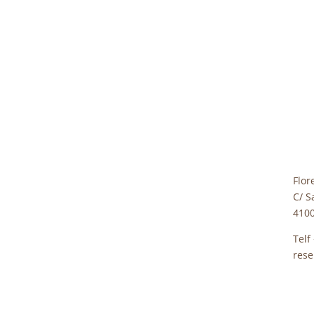
Flor
C/ S
4100
Telf
rese