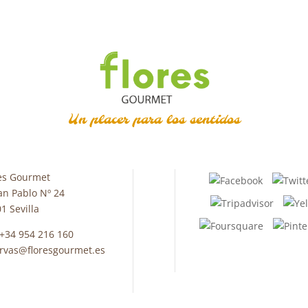
Un placer para los sentidos
es Gourmet
an Pablo Nº 24
1 Sevilla
 +34 954 216 160
rvas@floresgourmet.es