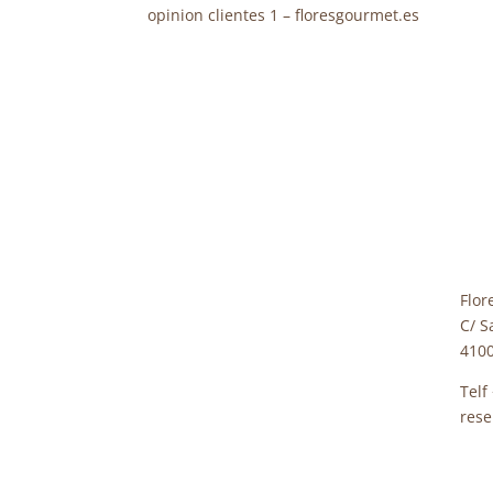
opinion clientes 1 – floresgourmet.es
Flor
C/ S
4100
Telf
rese