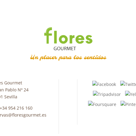
Un placer para los sentidos
es Gourmet
an Pablo Nº 24
1 Sevilla
 +34 954 216 160
rvas@floresgourmet.es